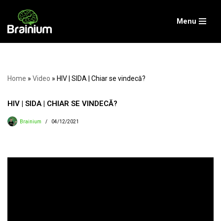
Menu
Skip
to
content
Home
»
Video
»
HIV | SIDA | Chiar se vindecă?
HIV | SIDA | CHIAR SE VINDECĂ?
Brainium
04/12/2021