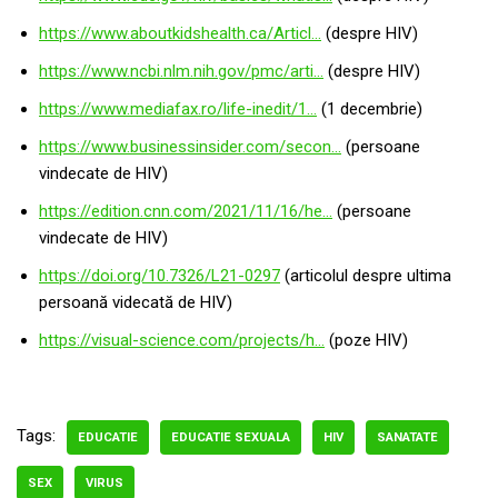
https://www.aboutkidshealth.ca/Articl…
(despre HIV)
https://www.ncbi.nlm.nih.gov/pmc/arti…
(despre HIV)
https://www.mediafax.ro/life-inedit/1…
(1 decembrie)
https://www.businessinsider.com/secon…
(persoane
vindecate de HIV)
https://edition.cnn.com/2021/11/16/he…
(persoane
vindecate de HIV)
https://doi.org/10.7326/L21-0297
(articolul despre ultima
persoană videcată de HIV)
https://visual-science.com/projects/h…
(poze HIV)
Tags:
EDUCATIE
EDUCATIE SEXUALA
HIV
SANATATE
SEX
VIRUS