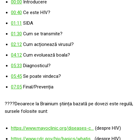
00:00
Introducere
00:40
Ce este HIV?
01:11
SIDA
01:30
Cum se transmite?
02:12
Cum acționează virusul?
04:12
Cum evoluează boala?
05:33
Diagnosticul?
05:45
Se poate vindeca?
07:05
Final/Prevenția
????Deoarece la Brainium știința bazată pe dovezi este regulă,
sursele folosite sunt:
https://www.mayoclinic.org/diseases-c…
(despre HIV)
https://www.cdc.gov/hiv/basics/whatis…
(despre HIV)