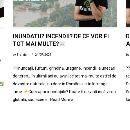
INUNDATII? INCENDII? DE CE VOR FI
D
TOT MAI MULTE?
A
by
Brainium
24/07/2021
by
?
Inundații, furtuni, grindină, uragane, incendii, alunecări
??
de teren… în ultimii ani au avut loc tot mai multe astfel de
re
dezastre naturale, nu doar în România, ci în întreaga
Da
lume.
Cum apar inundațiile? Poate fi de vină încălzirea
Ș
globală, sau aceea…
Read More »
lu