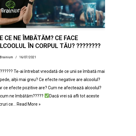
E CE NE ÎMBĂTĂM? CE FACE
LCOOLUL ÎN CORPUL TĂU? ????????
Brainium
16/07/2021
?????? Te-ai întrebat vreodată de ce unii se îmbată mai
pede, alții mai greu? Ce efecte negative are alcoolul?
r ce efecte pozitive are? Cum ne afectează alcoolul?
i cum ne îmbătăm?????
Dacă vrei să afli tot aceste
cruri ce…
Read More »