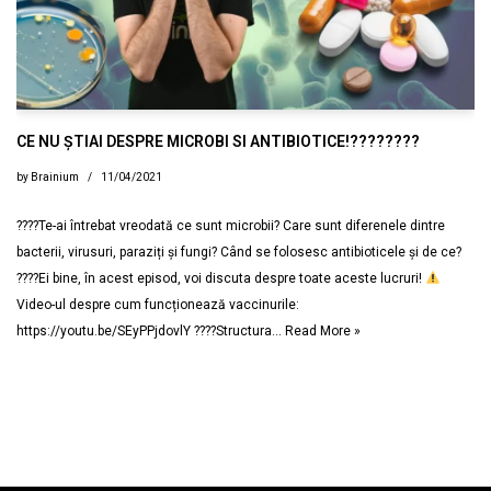
CE NU ȘTIAI DESPRE MICROBI SI ANTIBIOTICE!????????
by
Brainium
11/04/2021
????Te-ai întrebat vreodată ce sunt microbii? Care sunt diferenele dintre
bacterii, virusuri, paraziți și fungi? Când se folosesc antibioticele și de ce?
????Ei bine, în acest episod, voi discuta despre toate aceste lucruri!
Video-ul despre cum funcționează vaccinurile:
https://youtu.be/SEyPPjdovlY ????Structura…
Read More »