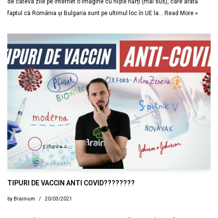
de câteva zile pe internet o imagine cu niște hărți (mai sus), care arată
faptul că România și Bulgaria sunt pe ultimul loc în UE la…
Read More »
TIPURI DE VACCIN ANTI COVID????????
by
Brainium
20/03/2021