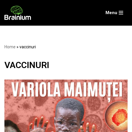
Menu
Skip
to
content
Home
»
vaccinuri
VACCINURI