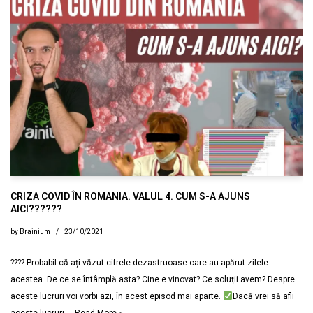
CRIZA COVID ÎN ROMANIA. VALUL 4. CUM S-A AJUNS
AICI??????
by
Brainium
23/10/2021
???? Probabil că ați văzut cifrele dezastruoase care au apărut zilele
acestea. De ce se întâmplă asta? Cine e vinovat? Ce soluții avem? Despre
aceste lucruri voi vorbi azi, în acest episod mai aparte.
Dacă vrei să afli