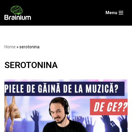
Menu
Skip
to
content
Home
»
serotonina
SEROTONINA