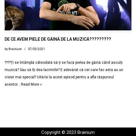
DE CE AVEM PIELE DE GĂINĂ DE LA MUZICĂ?????????
by
Brainium
07/03/2021
????Ți se întâmplă câteodată să ți se facă pielea de găină când asculți
muzică? Sau să îți dea lacrimile? E adevărat că cei care fac asta au un
creier mai special? Uită-te la acest episod pentru a afla răspunsul
acestor…
Read More »
Copyright © 2023 Brainium