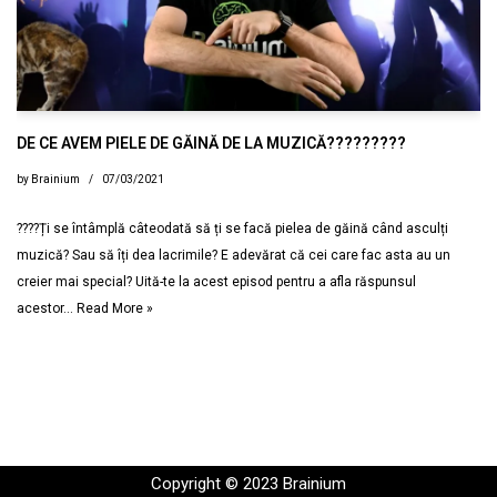
DE CE AVEM PIELE DE GĂINĂ DE LA MUZICĂ?????????
by
Brainium
07/03/2021
????Ți se întâmplă câteodată să ți se facă pielea de găină când asculți
muzică? Sau să îți dea lacrimile? E adevărat că cei care fac asta au un
creier mai special? Uită-te la acest episod pentru a afla răspunsul
acestor…
Read More »
Copyright © 2023 Brainium