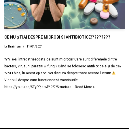
CE NU ȘTIAI DESPRE MICROBI SI ANTIBIOTICE!????????
by
Brainium
11/04/2021
????Te-ai întrebat vreodată ce sunt microbii? Care sunt diferenele dintre
bacterii, virusuri, paraziți și fungi? Când se folosesc antibioticele și de ce?
????Ei bine, în acest episod, voi discuta despre toate aceste lucruri!
Video-ul despre cum funcționează vaccinurile:
https://youtu.be/SEyPPjdovlY ????Structura…
Read More »