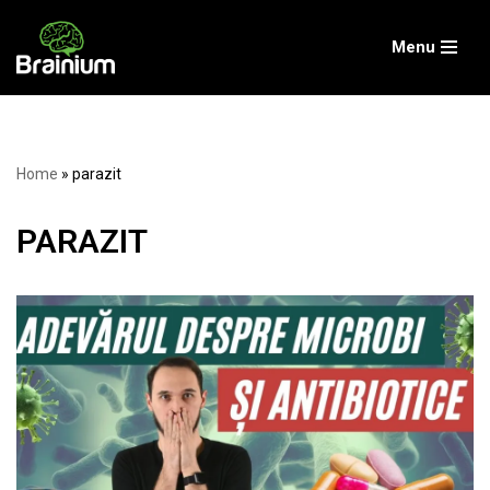
Menu
Skip
to
content
Home
»
parazit
PARAZIT