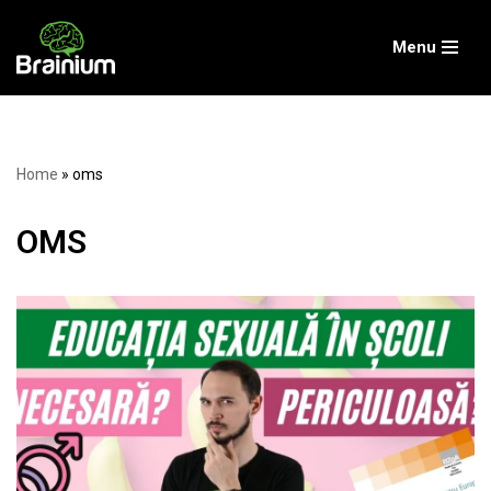
Menu
Skip
to
content
Home
»
oms
OMS