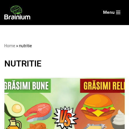
Menu
Skip
to
content
Home
»
nutritie
NUTRITIE