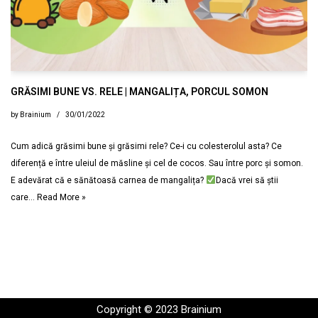
GRĂSIMI BUNE VS. RELE | MANGALIȚA, PORCUL SOMON
by
Brainium
30/01/2022
Cum adică grăsimi bune și grăsimi rele? Ce-i cu colesterolul asta? Ce
diferență e între uleiul de măsline și cel de cocos. Sau între porc și somon.
E adevărat că e sănătoasă carnea de mangalița?
Dacă vrei să știi
care…
Read More »
Copyright © 2023 Brainium