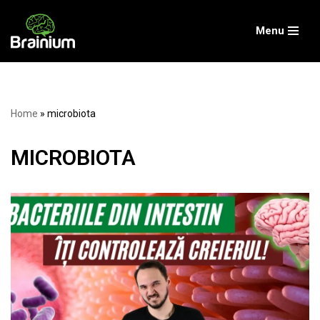
Menu
Skip
to
content
Home
»
microbiota
MICROBIOTA