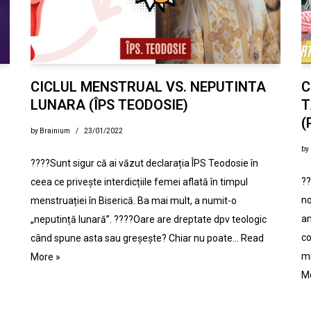
CICLUL MENSTRUAL VS. NEPUTINTA
C
LUNARA (ÎPS TEODOSIE)
T
(
by
Brainium
23/01/2022
by
????Sunt sigur că ai văzut declarația ÎPS Teodosie în
??
ceea ce privește interdicțiile femei aflată în timpul
no
menstruației în Biserică. Ba mai mult, a numit-o
an
„neputință lunară”. ????Oare are dreptate dpv teologic
co
când spune asta sau greșește? Chiar nu poate…
Read
mi
More »
M