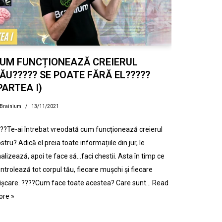
UM FUNCȚIONEAZĂ CREIERUL
ĂU????? SE POATE FĂRĂ EL?????
PARTEA I)
Brainium
13/11/2021
??Te-ai întrebat vreodată cum funcționează creierul
stru? Adică el preia toate informațiile din jur, le
alizează, apoi te face să…faci chestii. Asta în timp ce
ntrolează tot corpul tău, fiecare mușchi și fiecare
șcare. ????Cum face toate acestea? Care sunt…
Read
ore »