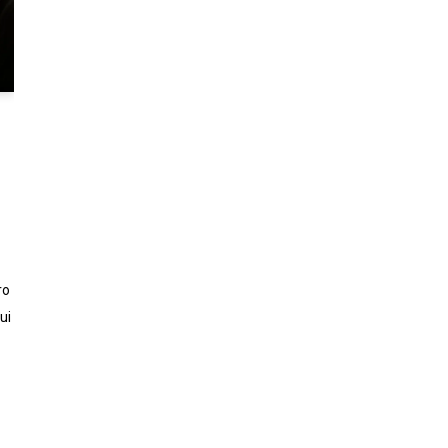
ro
ui