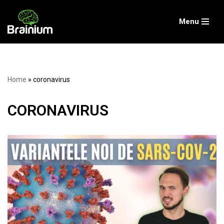
Menu
Skip
to
content
Home
»
coronavirus
CORONAVIRUS