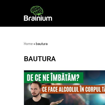
Skip
to
content
Home
»
bautura
BAUTURA