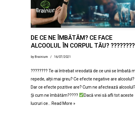
DE CE NE ÎMBĂTĂM? CE FACE
ALCOOLUL ÎN CORPUL TĂU? ????????
by
Brainium
16/07/2021
???????? Te-ai întrebat vreodată de ce unii se îmbată 
repede, alții mai greu? Ce efecte negative are alcoolul?
Dar ce efecte pozitive are? Cum ne afectează alcoolul
Și cum ne îmbătăm?????
Dacă vrei să afli tot aceste
lucruri ce…
Read More »