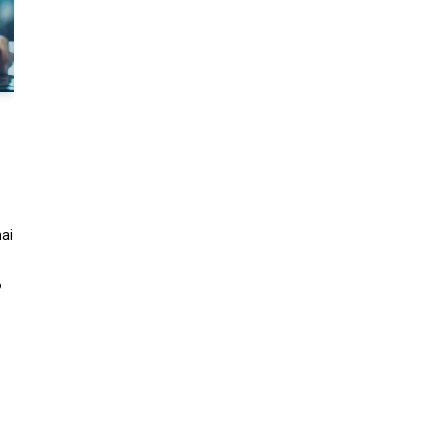
mai
?