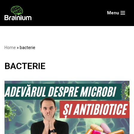
Menu
Skip
to
content
Home
»
bacterie
BACTERIE