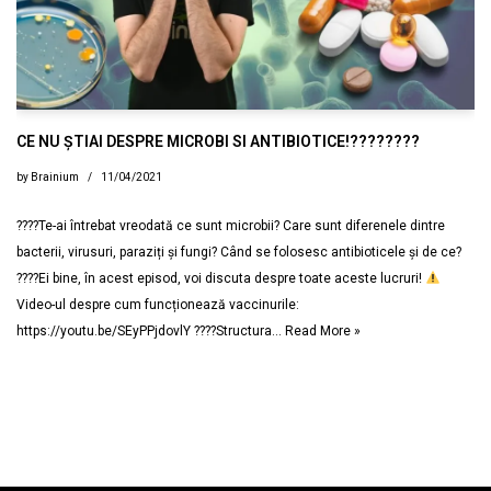
CE NU ȘTIAI DESPRE MICROBI SI ANTIBIOTICE!????????
by
Brainium
11/04/2021
????Te-ai întrebat vreodată ce sunt microbii? Care sunt diferenele dintre
bacterii, virusuri, paraziți și fungi? Când se folosesc antibioticele și de ce?
????Ei bine, în acest episod, voi discuta despre toate aceste lucruri!
Video-ul despre cum funcționează vaccinurile:
https://youtu.be/SEyPPjdovlY ????Structura…
Read More »