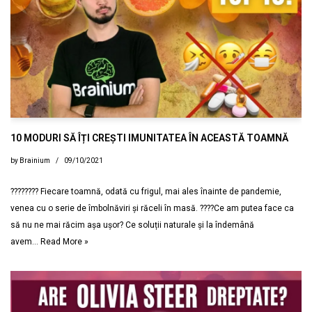
10 MODURI SĂ ÎȚI CREȘTI IMUNITATEA ÎN ACEASTĂ TOAMNĂ
by
Brainium
09/10/2021
???????? Fiecare toamnă, odată cu frigul, mai ales înainte de pandemie,
venea cu o serie de îmbolnăviri și răceli în masă. ????Ce am putea face ca
să nu ne mai răcim așa ușor? Ce soluții naturale și la îndemână
avem…
Read More »