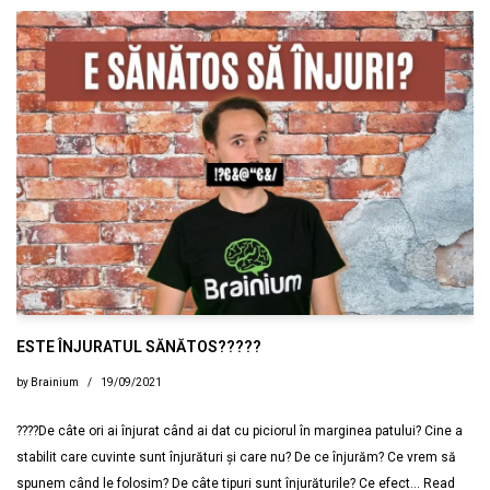
ESTE ÎNJURATUL SĂNĂTOS?????
by
Brainium
19/09/2021
????De câte ori ai înjurat când ai dat cu piciorul în marginea patului? Cine a
stabilit care cuvinte sunt înjurături și care nu? De ce înjurăm? Ce vrem să
spunem când le folosim? De câte tipuri sunt înjurăturile? Ce efect…
Read