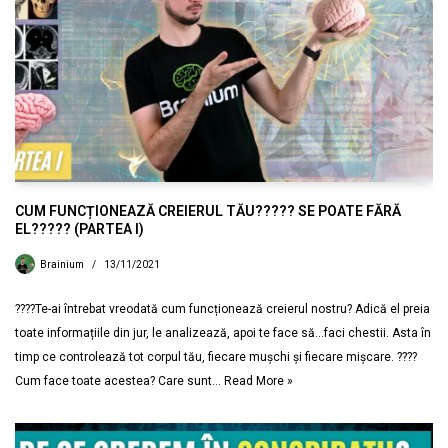
CUM FUNCȚIONEAZĂ CREIERUL TĂU????? SE POATE FĂRĂ
EL????? (PARTEA I)
Brainium
13/11/2021
????Te-ai întrebat vreodată cum funcționează creierul nostru? Adică el preia
toate informațiile din jur, le analizează, apoi te face să…faci chestii. Asta în
timp ce controlează tot corpul tău, fiecare mușchi și fiecare mișcare. ????
Cum face toate acestea? Care sunt…
Read More »