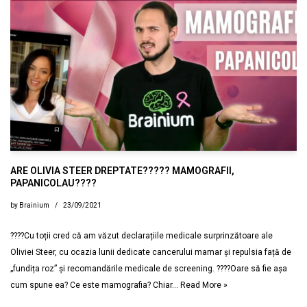
ARE OLIVIA STEER DREPTATE????? MAMOGRAFII,
PAPANICOLAU????
by
Brainium
23/09/2021
????Cu toții cred că am văzut declarațiile medicale surprinzătoare ale
Oliviei Steer, cu ocazia lunii dedicate cancerului mamar și repulsia față de
„fundița roz” și recomandările medicale de screening. ????Oare să fie așa
cum spune ea? Ce este mamografia? Chiar…
Read More »