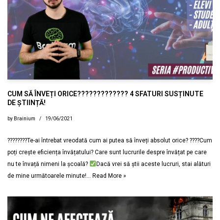
CUM SĂ ÎNVEȚI ORICE????????????? 4 SFATURI SUSȚINUTE
DE ȘTIINȚĂ!
by
Brainium
19/06/2021
????????Te-ai întrebat vreodată cum ai putea să înveți absolut orice? ????Cum
poți crește eficiența învățatului? Care sunt lucrurile despre învățat pe care
nu te învață nimeni la școală?
Dacă vrei să știi aceste lucruri, stai alături
de mine următoarele minute!…
Read More »