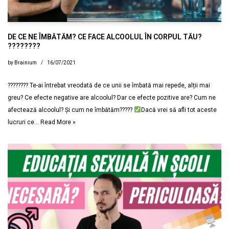
DE CE NE ÎMBĂTĂM? CE FACE ALCOOLUL ÎN CORPUL TĂU?
????????
by
Brainium
16/07/2021
???????? Te-ai întrebat vreodată de ce unii se îmbată mai repede, alții mai
greu? Ce efecte negative are alcoolul? Dar ce efecte pozitive are? Cum ne
afectează alcoolul? Și cum ne îmbătăm?????
Dacă vrei să afli tot aceste
lucruri ce…
Read More »