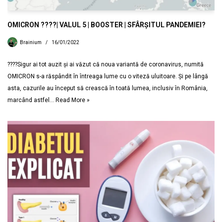
OMICRON ????| VALUL 5 | BOOSTER | SFÂRȘITUL PANDEMIEI?
Brainium
16/01/2022
????Sigur ai tot auzit și ai văzut că noua variantă de coronavirus, numită
OMICRON s-a răspândit în întreaga lume cu o viteză uluitoare. Și pe lângă
asta, cazurile au început să crească în toată lumea, inclusiv în România,
marcând astfel…
Read More »