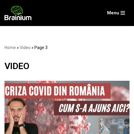
Menu
Skip
to
content
Home
»
Video
»
Page 3
VIDEO