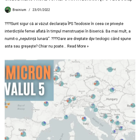
Brainium
23/01/2022
????Sunt sigur că ai văzut declarația ÎPS Teodosie în ceea ce privește
interdicțiile femei aflată în timpul menstruației în Biserică. Ba mai mult, a
numit-o „neputință lunară”. ????Oare are dreptate dpv teologic când spune
asta sau greșește? Chiar nu poate…
Read More »