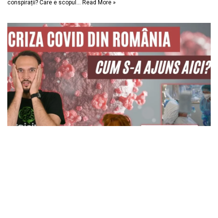
conspirații? Care e scopul…
Read More »
CRIZA COVID ÎN ROMANIA. VALUL 4. CUM S-A AJUNS
AICI??????
Brainium
23/10/2021