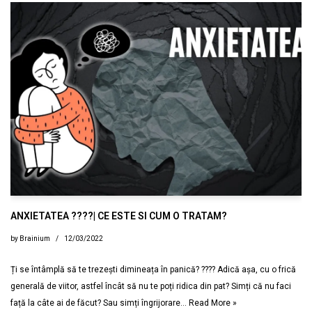
ANXIETATEA ????| CE ESTE SI CUM O TRATAM?
by
Brainium
12/03/2022
Ți se întâmplă să te trezești dimineața în panică? ???? Adică așa, cu o frică
generală de viitor, astfel încât să nu te poți ridica din pat? Simți că nu faci
față la câte ai de făcut? Sau simți îngrijorare…
Read More »