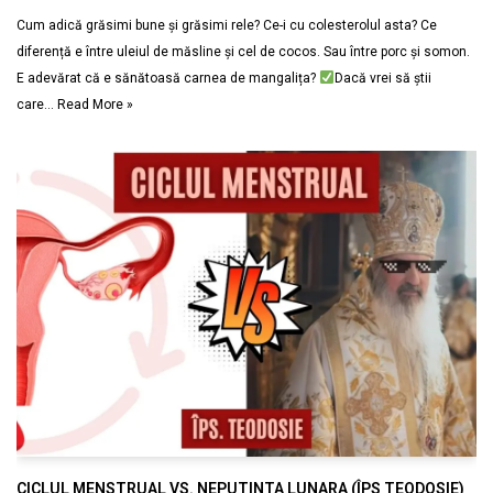
Cum adică grăsimi bune și grăsimi rele? Ce-i cu colesterolul asta? Ce
diferență e între uleiul de măsline și cel de cocos. Sau între porc și somon.
E adevărat că e sănătoasă carnea de mangalița?
Dacă vrei să știi
care…
Read More »
CICLUL MENSTRUAL VS. NEPUTINTA LUNARA (ÎPS TEODOSIE)