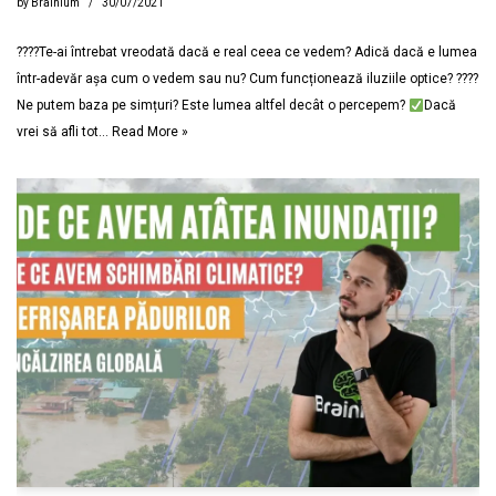
by
Brainium
30/07/2021
????Te-ai întrebat vreodată dacă e real ceea ce vedem? Adică dacă e lumea
într-adevăr așa cum o vedem sau nu? Cum funcționează iluziile optice? ????
Ne putem baza pe simțuri? Este lumea altfel decât o percepem?
Dacă
vrei să afli tot…
Read More »