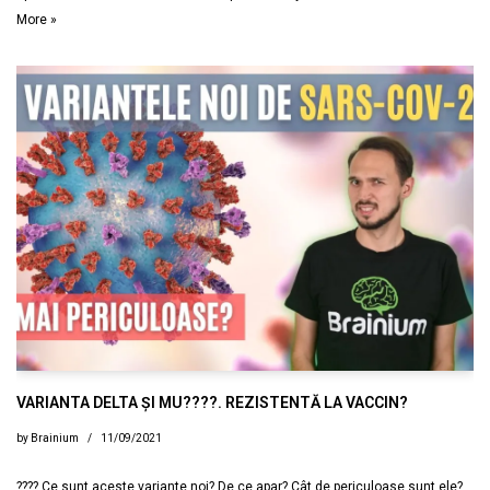
More »
VARIANTA DELTA ȘI MU????. REZISTENTĂ LA VACCIN?
by
Brainium
11/09/2021
???? Ce sunt aceste variante noi? De ce apar? Cât de periculoase sunt ele?